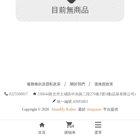
H
目前無商品
O
P
服務條款及隱私政策
關於我們
退換貨政策
0225568917
236644新北市土城區中央路二段270巷2號1樓(品泉有限公司)
統一編號 42691863
Copyright ©
2026
MumMy RoBot
基於
shopstore
平台提供
0
首頁
購物車
選單