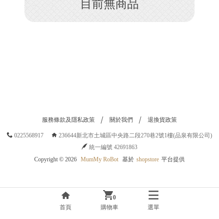
目前無商品
H
O
P
服務條款及隱私政策
關於我們
退換貨政策
0225568917
236644新北市土城區中央路二段270巷2號1樓(品泉有限公司)
統一編號 42691863
Copyright ©
2026
MumMy RoBot
基於
shopstore
平台提供
0
首頁
購物車
選單