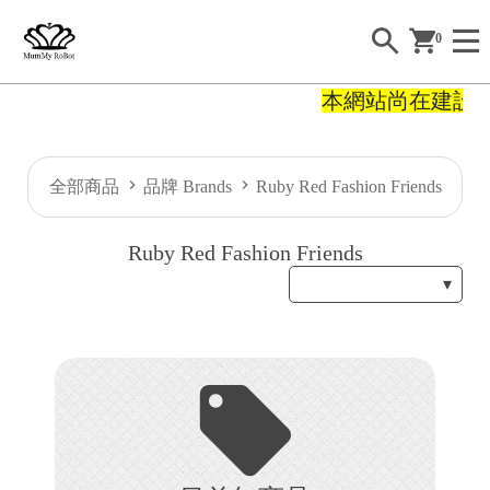
0
本網站尚在建設
H
全部商品
品牌 Brands
Ruby Red Fashion Friends
O
Ruby Red Fashion Friends
E
A
B
O
U
T
S