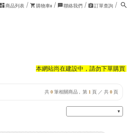
商品列表
購物車
聯絡我們
訂單查詢
0
本網站尚在建設中，請勿下單購買！謝
共
0
筆相關商品 ,
第
1
頁 ／ 共
0
頁