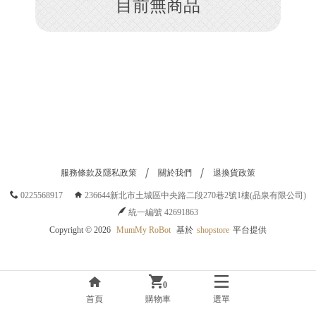
目前無商品
H
O
P
服務條款及隱私政策
關於我們
退換貨政策
0225568917
236644新北市土城區中央路二段270巷2號1樓(品泉有限公司)
統一編號 42691863
Copyright ©
2026
MumMy RoBot
基於
shopstore
平台提供
0
首頁
購物車
選單