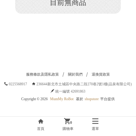
目前無商品
H
O
P
服務條款及隱私政策
關於我們
退換貨政策
0225568917
236644新北市土城區中央路二段270巷2號1樓(品泉有限公司)
統一編號 42691863
Copyright ©
2026
MumMy RoBot
基於
shopstore
平台提供
0
首頁
購物車
選單